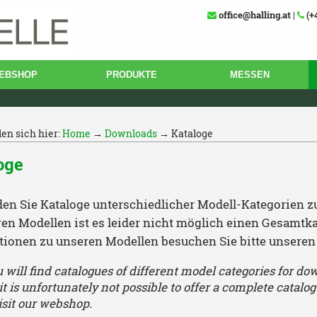
office@halling.at
|
(+
EBSHOP
PRODUKTE
MESSEN
den sich hier:
Home
→
Downloads
→ Kataloge
oge
nden Sie Kataloge unterschiedlicher Modell-Kategorien
ren Modellen ist es leider nicht möglich einen Gesamtk
tionen zu unseren Modellen besuchen Sie bitte unsere
 will find catalogues of different model categories for do
it is unfortunately not possible to offer a complete catalo
isit our webshop.