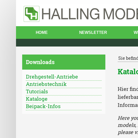
HOME
NEWSLETTER
W
Sie befin
Downloads
Katal
Drehgestell-Antriebe
Antriebstechnik
Hier fi
Tutorials
lieferba
Kataloge
Informa
Beipack-Infos
Here you
models, 
please v