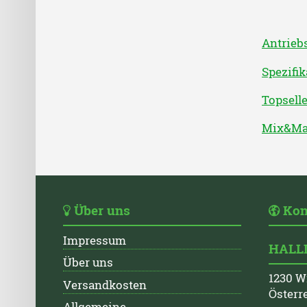
Antrieb
Spezifi
Topsell
Mix&Mat
Über uns
Kon
Impressum
HALLI
Über uns
1230 W
Versandkosten
Österr
Allgemeine