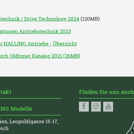
stechnik / Drive Technology 2024
(120MB)
kationen Antriebstechnik 2023
er HALLING Antriebe - Übersicht
ch Oldtimer Katalog 2021 (26MB)
takt
Finden Sie uns auch
NG Modelle
ien, Leopoldigasse 15-17,
eich